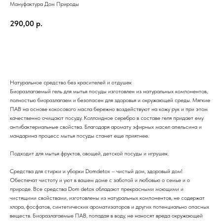
Мануфактура Дом Природы
290,00
р.
ДОБАВИТЬ В КОРЗИНУ
Натуральное средство без красителей и отдушек
Биоразлагаемый гель для мытья посуды изготовлен из натуральных компонентов,
полностью биоразлагаем и безопасен для здоровья и окружающей среды. Мягкие
ПАВ на основе кокосового масла бережно воздействуют на кожу рук и при этом
качественно очищают посуду. Коллоидное серебро в составе геля придает ему
антибактериальные свойства. Благодаря аромату эфирных масел апельсина и
мандарина процесс мытья посуды станет еще приятнее.
Подходит для мытья фруктов, овощей, детской посуды и игрушек.
Средства для стирки и уборки Domdetox – чистый дом, здоровый дом!
Обеспечат чистоту и уют в вашем доме с заботой и любовью о семье и о
природе. Все средства Dom detox обладают прекрасными моющими и
чистящими свойствами, изготовлены из натуральных компонентов, не содержат
хлора, фосфатов, синтетических ароматизаторов и других потенциально опасных
веществ. Биоразлагаемые ПАВ, попадая в воду, не наносят вреда окружающей