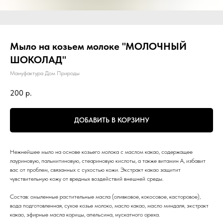
Мыло на козьем молоке "МОЛОЧНЫЙ
ШОКОЛАД"
Мануфактура Дом Природы
200
р.
ДОБАВИТЬ В КОРЗИНУ
Нежнейшее мыло на основе козьего молока с маслом какао, содержащее
лауриновую, пальмитиновую, стеариновую кислоты, а также витамин А, избавит
вас от проблем, связанных с сухостью кожи. Экстракт какао защитит
чувствительную кожу от вредных воздействий внешней среды.
Состав: омыленные растительные масла (оливковое, кокосовое, касторовое),
вода подготовленная, сухое козье молоко, масло какао, масло миндаля, экстракт
какао, эфирные масла корицы, апельсина, мускатного ореха.