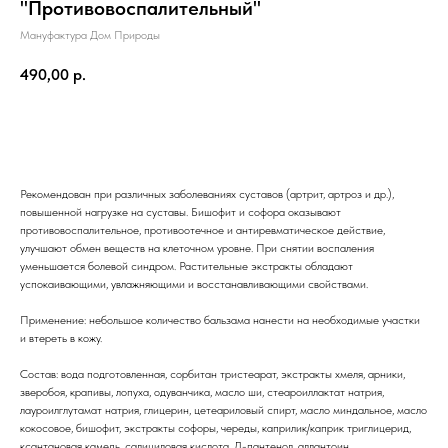
"Противовоспалительный"
Мануфактура Дом Природы
490,00
р.
ДОБАВИТЬ В КОРЗИНУ
Рекомендован при различных заболеваниях суставов (артрит, артроз и др.),
повышенной нагрузке на суставы. Бишофит и софора оказывают
противовоспалительное, противоотечное и антиревматическое действие,
улучшают обмен веществ на клеточном уровне. При снятии воспаления
уменьшается болевой синдром. Растительные экстракты обладают
успокаивающими, увлажняющими и восстанавливающими свойствами.
Применение: небольшое количество бальзама нанести на необходимые участки
и втереть в кожу.
Состав: вода подготовленная, сорбитан тристеарат, экстракты хмеля, арники,
зверобоя, крапивы, лопуха, одуванчика, масло ши, стеароиллактат натрия,
лауроилглутамат натрия, глицерин, цетеариловый спирт, масло миндальное, масло
кокосовое, бишофит, экстракты софоры, череды, каприлик/каприк триглицерид,
ксантановая камедь, салициловая кислота, Д-пантенол, аллантоин,