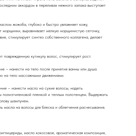
последним аккордом в переливах нежного запаха выступает
аслом жожоба, глубоко и быстро увлажняет кожу,
т морщинки, выравнивает мелкую морщинистую сеточку,
ие, стимулирует синтез собственного коллагена, делает
т поврежденную кутикулу волос, стимулирует рост.
ние – нанести на тело после принятия ванны или душа.
ло на тело массажными движениями.
ение – нанести масло на сухие волосы, надеть
ы полиэтиленовой пленкой и теплым полотенцем. Выдержать
голову шампунем.
ль масла на волосы для блеска и облегчения расчесывания.
риглицериды, масло кокосовое, ароматическая композиция,