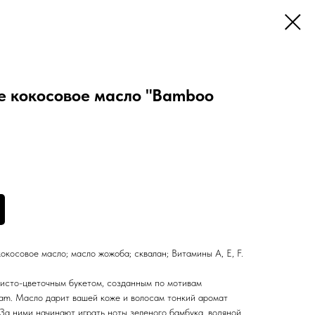
 кокосовое масло "Bamboo
окосовое масло; масло жожоба; сквалан; Витамины А, Е, F.
исто-цветочным букетом, созданным по мотивам
am. Масло дарит вашей коже и волосам тонкий аромат
За ними начинают играть ноты зеленого бамбука, водяной