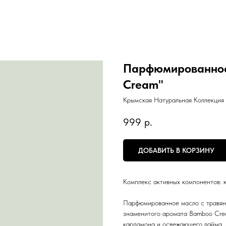
Парфюмированное
Cream"
Крымская Натуральная Коллекция
999
р.
ДОБАВИТЬ В КОРЗИНУ
Комплекс активных компонентов: к
Парфюмированное масло с травян
знаменитого аромата Bamboo Cre
кардамона и освежающего лайма. 