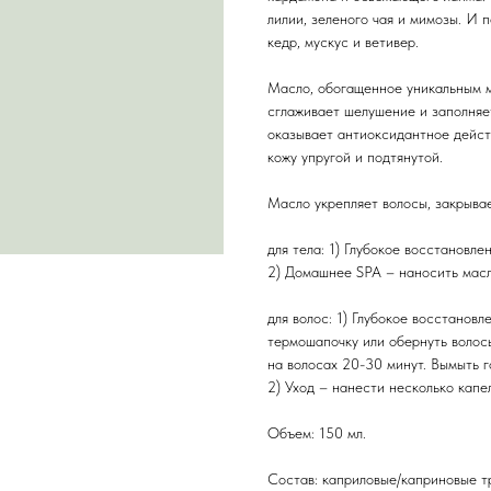
лилии, зеленого чая и мимозы. И 
кедр, мускус и ветивер.
Масло, обогащенное уникальным м
сглаживает шелушение и заполняе
оказывает антиоксидантное действ
кожу упругой и подтянутой.
Масло укрепляет волосы, закрывае
для тела: 1) Глубокое восстановле
2) Домашнее SPA – наносить мас
для волос: 1) Глубокое восстановл
термошапочку или обернуть волос
на волосах 20-30 минут. Вымыть 
2) Уход – нанести несколько капе
Объем: 150 мл.
Состав: каприловые/каприновые т