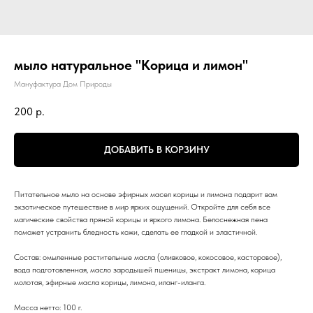
мыло натуральное "Корица и лимон"
Мануфактура Дом Природы
200
р.
ДОБАВИТЬ В КОРЗИНУ
Питательное мыло на основе эфирных масел корицы и лимона подарит вам
экзотическое путешествие в мир ярких ощущений. Откройте для себя все
магические свойства пряной корицы и яркого лимона. Белоснежная пена
поможет устранить бледность кожи, сделать ее гладкой и эластичной.
Состав: омыленные растительные масла (оливковое, кокосовое, касторовое),
вода подготовленная, масло зародышей пшеницы, экстракт лимона, корица
молотая, эфирные масла корицы, лимона, иланг-иланга.
Масса нетто: 100 г.