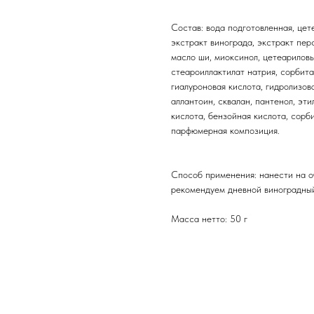
Состав: вода подготовленная, цет
экстракт винограда, экстракт пер
масло ши, миоксинол, цетеариловы
стеароиллактилат натрия, сорбита
гиалуроновая кислота, гидролизо
аллантоин, сквалан, пантенол, эт
кислота, бензойная кислота, сорб
парфюмерная композиция.
Способ применения: нанести на о
рекомендуем дневной виноградный
Масса нетто: 50 г