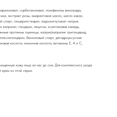
еарилоливат, сорбитаноливат, полифенолы винограда,
сика, экстракт розы, амарантовое масло, масло какао,
й спирт, глицерилстеарат, лауроилглутамат натрия,
н каприлат, глицерин, лецитин, ксантановая камедь,
ванные протеины пшеницы, каприк/каприлик триглицерид,
илгексилглицерин, бензиловый спирт, дегидроуксусная
иновая кислота, лимонная кислота, витамины Е, А и С,
чищенную кожу лица за час до сна. Для комплексного ухода
 крем из этой серии.