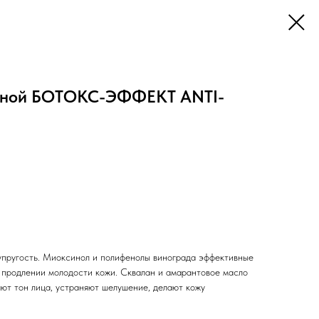
очной БОТОКС-ЭФФЕКТ ANTI-
 упругость. Миоксинол и полифенолы винограда эффективные
 продлении молодости кожи. Сквалан и амарантовое масло
ают тон лица, устраняют шелушение, делают кожу