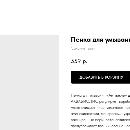
Пенка для умыван
Сакские Грязи
559
р.
ДОБАВИТЬ В КОРЗИНУ
Пенка для умывания «Антиакне» д
АКВАБИОЛИС регулирует выработк
мягко очищает лицо, увлажняет 
аминокислотами, минералами, укр
расширенные поры, останавливает
предупреждает возникновение нов