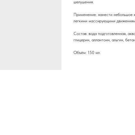
шелушения.
Применение: нанести небольшое к
легкими массирующими движениями
Состав: вода подготовленная, аква
глицерин, аллантоин, альгин, бета
Объём: 150 мл.