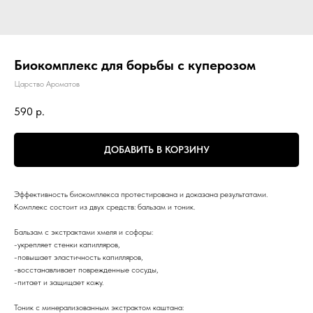
Биокомплекс для борьбы с куперозом
Царство Ароматов
590
р.
ДОБАВИТЬ В КОРЗИНУ
Эффективность биокомплекса протестирована и доказана результатами.
Комплекс состоит из двух средств: бальзам и тоник.
Бальзам с экстрактами хмеля и софоры:
-укрепляет стенки капилляров,
-повышает эластичность капилляров,
-восстанавливает поврежденные сосуды,
-питает и защищает кожу.
Тоник с минерализованным экстрактом каштана: