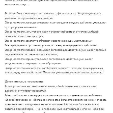
мышечного тонуса.
В состав бальзамов входят натуральные эфирные масла, обладающие целым
комплексом терапевтических свойств:
Эфирное масло лаванды оказывает смягчающее и вяжущее действие, уменьшает
зуд при укусах насекомых.
Эфирное масло мяты успокаивает, помогает избавиться от головных болей,
облегчает симптомы простуды.
Эфирное масло эвкалипта обладает жаропонижающим, комплексным
бактерицидным и противовирусным, а также регенерирующим действием.
Эфирное масло гвоздики оказывает согревающее действие, уменьшает болевые
ощущения при растяжении связок и мышц.
Эфирное масло корицы усиливает согревающее действие, уменьшает
раздражение, стимулирует кровообращение.
Эфирное масло можжевельника обладает антисептическими, тонизирующими,
инсектицидными свойствами. Помогает уменьшить воспалительные процессы.
Дополнительные ингредиенты:
Камфора оказывает антибактериальное, обезболивающее и смягчающее
действие, отпугивает насекомых.
Ментол обладает тонизирующими, очищающими и освежающими свойствами.
Способ применения: небольшое количество бальзама нанести на кожу и втереть
пока не появится ощущение тепла: при головной боли – в область висков и
затылка; при насморке – на неповрежденную кожу крыльев и спинки носа; при