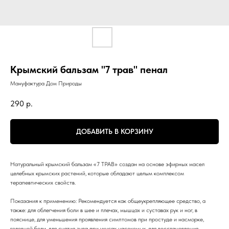
Крымский бальзам "7 трав" пенал
Мануфактура Дом Природы
290
р.
ДОБАВИТЬ В КОРЗИНУ
Натуральный крымский бальзам «7 ТРАВ» создан на основе эфирных масел
целебных крымских растений, которые обладают целым комплексом
терапевтических свойств.
Показания к применению: Рекомендуется как общеукрепляющее средство, а
также: для облегчения боли в шее и плечах, мышцах и суставах рук и ног, в
пояснице, для уменьшения проявления симптомов при простуде и насморке,
головной боли, для снятия зуда при укусах насекомых, для восстановления