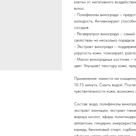
клетки от негативного воздейств
волос.
- Полифенолы винограда – предот
молодость. Активизируют способн
сосудов.
- Ресвератрол винограда – самый
свойствам на несколько порядков 
- Экстракт винограда – поддержи
упругость кожи, тонизирует, разг
- Масло виноградных косточек – п
цвет. Улучшает текстуру кожи, пр
Применение: нанести на очищенную
10-15 минуть. Смыть водой. После
чувствительности кожи, возможно
Состав: вода, полифенолы виноград
экстракт эхинацеи, экстракт гама
жирных кислот, эфиры полиглицери
аллантоин, глицерин, микрокриста
камедь, бензиловый спирт, сорбин
эфирное масло чайного дерева.