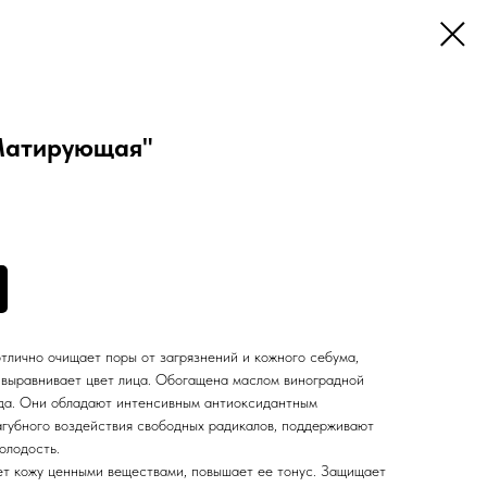
Матирующая"
тлично очищает поры от загрязнений и кожного себума,
выравнивает цвет лица. Обогащена маслом виноградной
ада. Они обладают интенсивным антиоксидантным
агубного воздействия свободных радикалов, поддерживают
олодость.
ет кожу ценными веществами, повышает ее тонус. Защищает