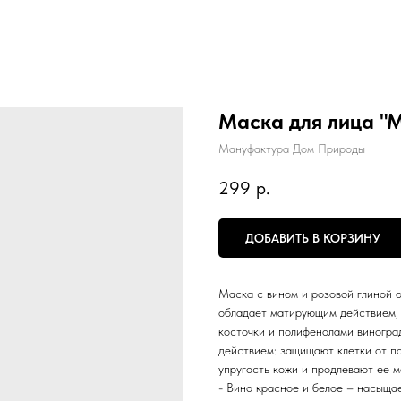
Маска для лица "
Мануфактура Дом Природы
299
р.
ДОБАВИТЬ В КОРЗИНУ
Маска с вином и розовой глиной о
обладает матирующим действием, 
косточки и полифенолами виногр
действием: защищают клетки от п
упругость кожи и продлевают ее м
- Вино красное и белое – насыща