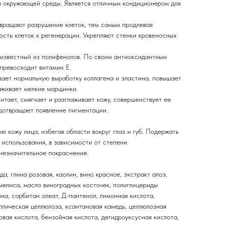
ия окружающей среды. Является отличным кондиционером для
вращают разрушение клеток, тем самым продлевая
ость клеток к регенерации. Укрепляют стенки кровеносных
 известный из полифенолов. По своим антиоксидантным
превосходит витамин Е.
вает нормальную выработку коллагена и эластина, повышает
лаживает мелкие морщинки.
итает, смягчает и разглаживает кожу, совершенствует ее
едотвращает появление пигментации.
 кожу лица, избегая области вокруг глаз и губ. Подержать
 использования, в зависимости от степени
 незначительное покраснение.
а, глина розовая, каолин, вино красное, экстракт алоэ,
мелиса, масло виноградных косточек, полиглицериды
на, сорбитан олеат, Д-пантенол, лимонная кислота,
ллическая целлюлоза, ксантановая камедь, целлюлозная
овая кислота, бензойная кислота, дегидроуксусная кислота,