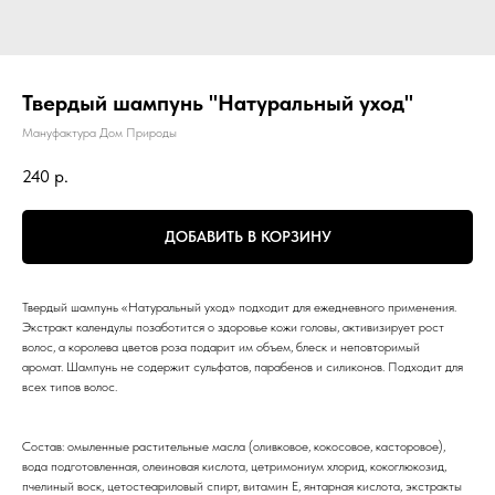
Твердый шампунь "Натуральный уход"
Мануфактура Дом Природы
240
р.
ДОБАВИТЬ В КОРЗИНУ
Твердый шампунь «Натуральный уход» подходит для ежедневного применения.
Экстракт календулы позаботится о здоровье кожи головы, активизирует рост
волос, а королева цветов роза подарит им объем, блеск и неповторимый
аромат. Шампунь не содержит сульфатов, парабенов и силиконов. Подходит для
всех типов волос.
Состав: омыленные растительные масла (оливковое, кокосовое, касторовое),
вода подготовленная, олеиновая кислота, цетримониум хлорид, кокоглюкозид,
пчелиный воск, цетостеариловый спирт, витамин Е, янтарная кислота, экстракты